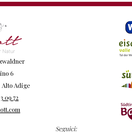
nzwaldner
ino 6
| Alto Adige
3 09 72
ott.com
Seguici: