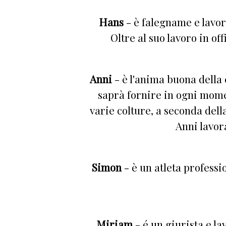
Hans
- è falegname e lavor
Oltre al suo lavoro in of
Anni
- è l'anima buona della 
saprà fornire in ogni momen
varie colture, a seconda dell
Anni lavor
Simon
- è un atleta professio
Miriam
- é un giurista e l