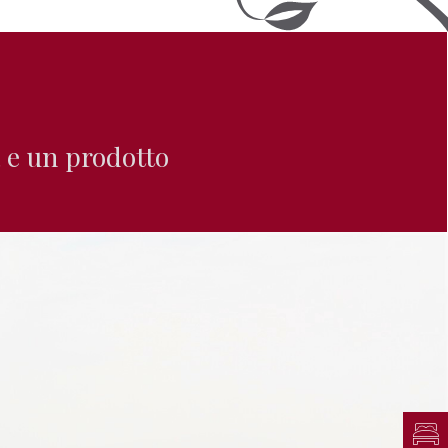
 e un prodotto
Ric