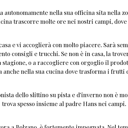
a autonomamente nella sua officina sita nella zo
ficina trascorre molte ore nei nostri campi, dov
casa e vi accoglierà con molto piacere. Sarà sem
to consigli e trucchi. Se non è in casa, la trove
a stagione, o a raccogliere con orgoglio il prodo
a anche nella sua cucina dove trasforma i frutti 
nista dello slittino su pista e d'inverno non è mo
trova spesso insieme al padre Hans nei campi.
avora a Bolzano. è fortemente impegnata. Nel tem