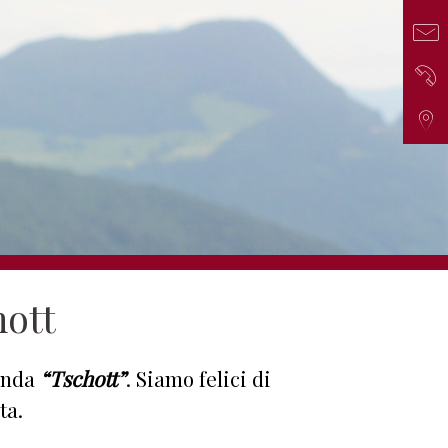
Mai
Tel
Com
hott
ienda
“Tschott”
. Siamo felici di
ta.